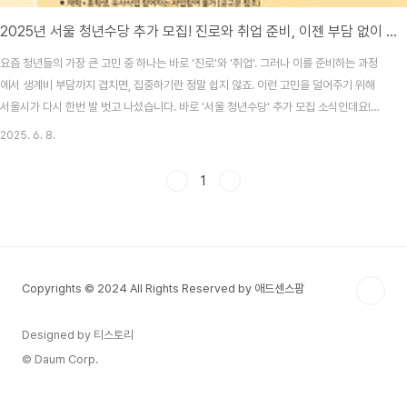
2025년 서울 청년수당 추가 모집! 진로와 취업 준비, 이젠 부담 없이 시작하세요!
요즘 청년들의 가장 큰 고민 중 하나는 바로 '진로'와 '취업'. 그러나 이를 준비하는 과정
에서 생계비 부담까지 겹치면, 집중하기란 정말 쉽지 않죠. 이런 고민을 덜어주기 위해
서울시가 다시 한번 발 벗고 나섰습니다. 바로 '서울 청년수당' 추가 모집 소식인데요!
2025년 7월부터 지급될 청년수당의 추가 참여자 7,000명을 모집한다고 해요.서울 청
2025. 6. 8.
년수당, 어떤 혜택이 있을까?청년수당은 매월 50만 원씩, 최대 6개월간 지원되는 청년
맞춤형 생계지원 프로그램이에요. 단순한 현금 지원에 그치지 않고, 취업을 위한 성장지
1
원 프로그램까지 함께 제공되어 많은 청년들에게 실질적인 도움이 되고 있답니다.지원
기간: 최대 6개월 (2025년 7월 ~ 12월)지원 금액: 매월 50만 원 (총 최대 300만 원)
프로그..
Copyrights © 2024 All Rights Reserved by 애드센스팜
Designed by 티스토리
© Daum Corp.