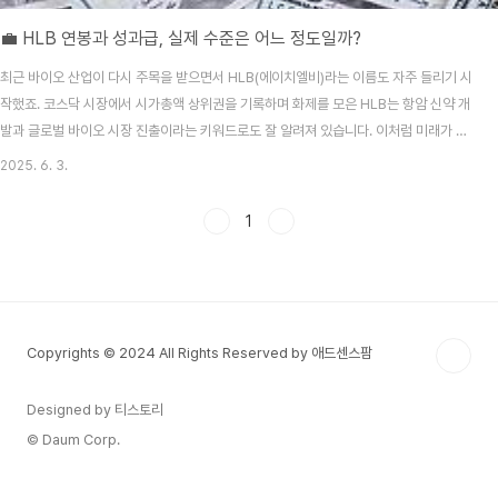
💼 HLB 연봉과 성과급, 실제 수준은 어느 정도일까?
최근 바이오 산업이 다시 주목을 받으면서 HLB(에이치엘비)라는 이름도 자주 들리기 시
작했죠. 코스닥 시장에서 시가총액 상위권을 기록하며 화제를 모은 HLB는 항암 신약 개
발과 글로벌 바이오 시장 진출이라는 키워드로도 잘 알려져 있습니다. 이처럼 미래가 유
망한 기업인 만큼 취업을 준비하는 이들 사이에서는 "연봉은 얼마일까?", "성과급은 잘
2025. 6. 3.
나올까?"에 대한 궁금증도 높아지고 있습니다.📊 HLB 연봉 수준은?먼저 HLB의 자회
사인 HLB제약을 기준으로 살펴보면, 2023년 기준 평균 연봉은 약 4,998만 원 수준으
1
로 조사되었습니다. 이는 국내 제약업계 평균과 비교했을 때 약 2~3%가량 높은 수준으
로, 중견 제약사 기준에서는 꽤 준수한 편이라 할 수 있습니다.신입사원 초봉은 대략
3,100만 원 선에..
Copyrights © 2024 All Rights Reserved by 애드센스팜
Designed by 티스토리
© Daum Corp.