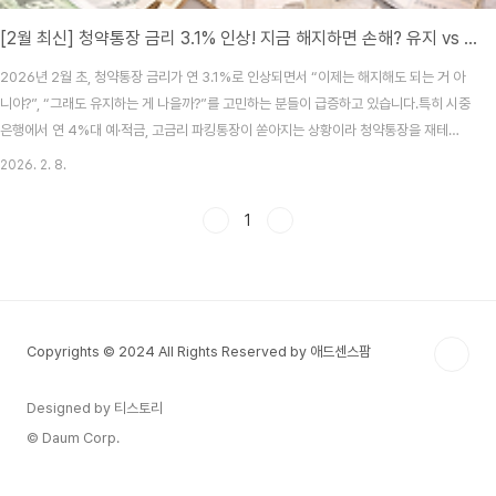
[2월 최신] 청약통장 금리 3.1% 인상! 지금 해지하면 손해? 유지 vs 해지 수익률 비교
2026년 2월 초, 청약통장 금리가 연 3.1%로 인상되면서 “이제는 해지해도 되는 거 아
니야?”, “그래도 유지하는 게 나을까?”를 고민하는 분들이 급증하고 있습니다.특히 시중
은행에서 연 4%대 예·적금, 고금리 파킹통장이 쏟아지는 상황이라 청약통장을 재테크
관점에서 계속 가져가야 할지 헷갈릴 수밖에 없죠.이 글에서는 청약통장 금리 인상 내용
2026. 2. 8.
부터 해지 시 실제로 잃게 되는 것, 그리고 유지 vs 해지 수익률 비교까지 한 번에 정리해
드립니다.① 청약통장 금리 3.1% 인상, 뭐가 달라졌나?2026년 2월 기준, 주택청약종
1
합저축의 금리는 아래와 같이 조정되었습니다.구분내용기본 금리연 3.1%월 납입 인정
액최대 25만 원납입 방식자유적립식소득공제무주택 세대주 한정 적용📌 금리만 보면
시중 고금리 적금보다..
Copyrights © 2024 All Rights Reserved by 애드센스팜
Designed by 티스토리
© Daum Corp.