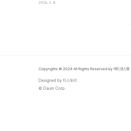
2026. 2. 8.
은행에서 연 4%대 예·적금, 고금리 파킹통장
이 쏟아지는 상황이라 청약통장을 재테크 관
점에서 계속 가져가야 할지 헷갈릴 수밖에 없
죠.이 글에서는 청약통장 금리 인상 내용부터
해지 시 실제로 잃게 되는 것, 그리고 유지 vs
해지 수익률 비교까지 한 번에 정리해드립니
다.① 청약통장 금리 3.1% 인상, 뭐가 달라졌
나?2026년 2월 기준, 주택청약종합저축의
금리는 아래와 같이 조정되었습니다.구분내
Copyrights © 2024 All Rights Reserved by 애드센스팜
용기본 금리연 3.1%월 납입 인정액최대 25
만 원납입 방식자유적립식소득공제무주택 세
Designed by 티스토리
대주 한정 적용📌 금리만 보면 시중 고금리
© Daum Corp.
적금보다..