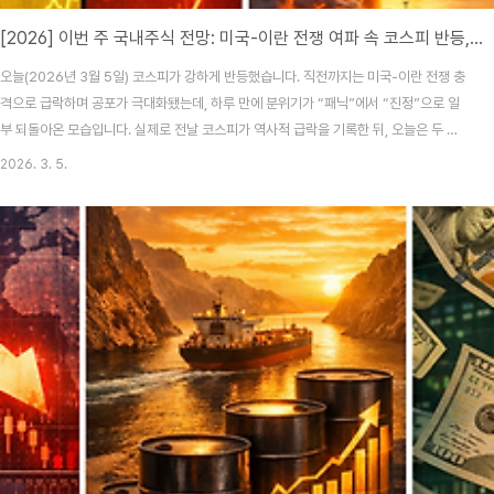
[2026] 이번 주 국내주식 전망: 미국-이란 전쟁 여파 속 코스피 반등, 과거 사례로 보는 다음 흐름
오늘(2026년 3월 5일) 코스피가 강하게 반등했습니다. 직전까지는 미국-이란 전쟁 충
격으로 급락하며 공포가 극대화됐는데, 하루 만에 분위기가 “패닉”에서 “진정”으로 일
부 되돌아온 모습입니다. 실제로 전날 코스피가 역사적 급락을 기록한 뒤, 오늘은 두 자
릿수에 가까운 반등이 나왔다는 보도가 이어졌습니다.참고 기사: Korea JoongAng
2026. 3. 5.
Daily(3/5 반등), WSJ(3/5 반등), 연합뉴스(3/5 반등 배경)1) “전쟁발 급락 뒤 반
등”은 흔한가? -> 네, 다만 다음 주가 갈림길입니다지정학 충격(전쟁/테러/침공)은 주식
시장에서 보통 3단계로 진행됩니다.1단계: 헤드라인 쇼크 — 공포가 먼저 가격에 반영
(급락, 서킷브레이커 등)2단계: 기술적 반등 — “과매도” + “유가/환율 진정” + “..