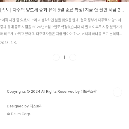
[속보] 다주택 양도세 중과 유예 5월 종료 확정! 지금 안 팔면 세금 2배? 절세 매도 전략
“아직 시간 좀 있겠지…”라고 생각하던 분들 많았을 텐데, 결국 정부가 다주택자 양도세
중과 유예 종료 시점을 2026년 5월 9일로 확정했습니다.이 발표 이후로 시장 분위기가
꽤 빠르게 바뀌고 있어요. 다주택자들은 지금 팔아야 하나, 버텨야 하나를 두고 본격적으
로 계산기를 두드리기 시작한 상황입니다.오늘은 감정 빼고, “지금 팔면 세금이 얼마나
2026. 2. 9.
줄어드는지”, “5월 이후엔 뭐가 달라지는지”를 현실적으로 정리해볼게요.① 다주택 양
도세 중과 유예, 언제까지?이번에 확정된 핵심 일정부터 짚고 갈게요.중과 유예 종료일:
1
2026년 5월 9일그 이전까지는 일반 양도세율 적용5월 10일부터는 중과세율 자동 부
활📌 중요한 포인트는 ‘등기일’이 아니라 ‘계약일 기준’이라는 점입니다.② 지금 팔 때
vs 5월 이후 ..
Copyrights © 2024 All Rights Reserved by 애드센스팜
Designed by 티스토리
© Daum Corp.