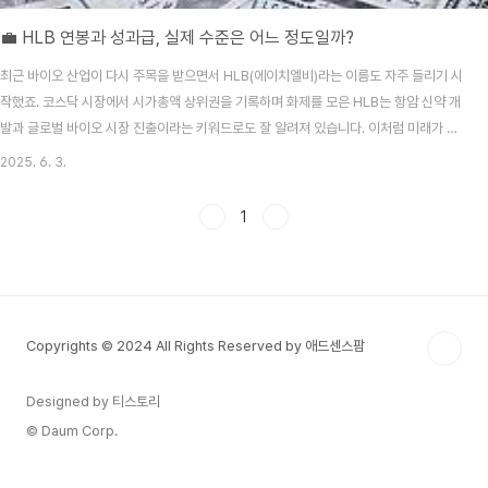
💼 HLB 연봉과 성과급, 실제 수준은 어느 정도일까?
최근 바이오 산업이 다시 주목을 받으면서 HLB(에이치엘비)라는 이름도 자주 들리기 시
작했죠. 코스닥 시장에서 시가총액 상위권을 기록하며 화제를 모은 HLB는 항암 신약 개
발과 글로벌 바이오 시장 진출이라는 키워드로도 잘 알려져 있습니다. 이처럼 미래가 유
망한 기업인 만큼 취업을 준비하는 이들 사이에서는 "연봉은 얼마일까?", "성과급은 잘
2025. 6. 3.
나올까?"에 대한 궁금증도 높아지고 있습니다.📊 HLB 연봉 수준은?먼저 HLB의 자회
사인 HLB제약을 기준으로 살펴보면, 2023년 기준 평균 연봉은 약 4,998만 원 수준으
1
로 조사되었습니다. 이는 국내 제약업계 평균과 비교했을 때 약 2~3%가량 높은 수준으
로, 중견 제약사 기준에서는 꽤 준수한 편이라 할 수 있습니다.신입사원 초봉은 대략
3,100만 원 선에..
Copyrights © 2024 All Rights Reserved by 애드센스팜
Designed by 티스토리
© Daum Corp.