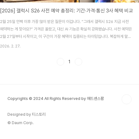
[2026] 갤럭시 S26 사전 예약 총정리: 기간·가격·통신 3사 혜택 비교
2월 25일 언팩 이후 가장 많이 받은 질문이 이겁니다. “그래서 갤럭시 S26 지금 사전
예약하는 게 맞아요?” 가격은 올랐고, 대신 AI 기능은 확실히 강화됐습니다. 사전 예약은
2월 27일부터 시작이고, 이 구간이 가장 혜택이 집중되는 타이밍입니다. 복잡하게 말
안 하고, 필요한 정보만 정리해볼게요.1. 갤럭시 S26 가격, 얼마나 올랐나?이번 S26 시
2026. 2. 27.
리즈는 전반적으로 가격이 인상됐습니다. 기본 모델부터 울트라까지 대략적인 출고가
범위는 아래와 같습니다.모델예상 출고가포지션갤럭시 S26약 125만 원대기본형갤럭
1
시 S26+약 139~145만 원대대화면갤럭시 S26 울트라약 179만 원대최상위 플래그
십솔직히 울트라는 이제 “노트북급 가격”이라는 말이 나올 정도입니다. 대신 카메라, 배
터리, AI 연산 ..
Copyrights © 2024 All Rights Reserved by 애드센스팜
Designed by 티스토리
© Daum Corp.